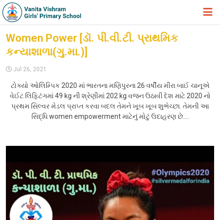
HOME
Women Power [ડૉ. પી.વી.ટી. પ્રાથમિક
કન્યાશાળા(ગુ.મા.)]
ABOUT TRUST
Jul 26, 2021
ABOUT US
ટોક્યો ઓલિમ્પિક 2020 માં ભારતના મણિપુરના 26 વર્ષીય મીરા બાઈ ચાનૂએ
ACADEMIC
વેઈટ લિફ્ટિંગમાં 49 kg ની શ્રેણીમાં 202 kg વજન ઉઠાવી દેશ માટે 2020 નો
પ્રથમ સિલ્વર મેડલ પ્રાપ્ત કરવા બદલ તેમને ખૂબ ખૂબ શુભેચ્છા. તેમની આ
STUDENT ZONE
સિદ્ધિ women empowerment માટેનું મોટું ઉદાહરણ છે….
NEWS & EVENTS
GALLERY
ADMISSION FORM
JOIN US
360º VIRTUAL TOUR