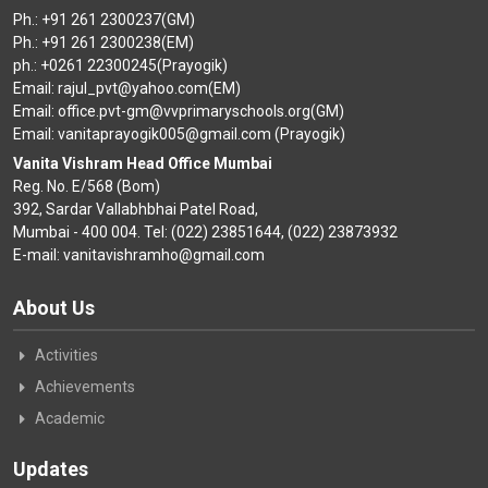
Ph.: +91 261 2300237(GM)
Ph.: +91 261 2300238(EM)
ph.: +0261 22300245(Prayogik)
Email: rajul_pvt@yahoo.com(EM)
Email: office.pvt-gm@vvprimaryschools.org(GM)
Email: vanitaprayogik005@gmail.com (Prayogik)
Vanita Vishram Head Office Mumbai
Reg. No. E/568 (Bom)
392, Sardar Vallabhbhai Patel Road,
Mumbai - 400 004. Tel: (022) 23851644, (022) 23873932
E-mail: vanitavishramho@gmail.com
About Us
Activities
Achievements
Academic
Updates