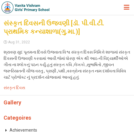
HOME
સંસ્કૃત દિવસની ઉજવણી [ડૉ. પી.વી.ટી.
પ્રાથમિક કન્યાશાળા(ગુ.મા.)]
ABOUT TRUST
Aug 31, 2022
ABOUT US
શ્રાવણ સુદ પૂનમના દિવસે ઉજવાતા વિશ્વ સંસ્કૃત દિવસ નિમિત્તે શાળામાં સંસ્કૃત
ACADEMIC
દિવસની ઉજવણી કરવામાં આવી.જેમાં ધોરણ એક થી આઠ ની વિદ્યાર્થીઓએ
ગીતા ના શ્લોકનું પઠન કર્યું હતું.સંસ્કૃત કવિ ,લેખકો ,સુભાષિતો ,જીવન
STUDENT ZONE
જરૂરિયાતની ચીજ વસ્તુ , પ્રાણી ,પક્ષી ,વસ્ત્રોના સંસ્કૃત નામ દર્શાવતા વિવિધ
ચાર્ટ પ્રોજેક્ટ નું પ્રદર્શન યોજવામાં આવ્યું હતું.
NEWS & EVENTS
સંસ્કૃત દિવસ
GALLERY
Gallery
ADMISSION FORM
JOIN US
Categoires
360º VIRTUAL TOUR
Achievements