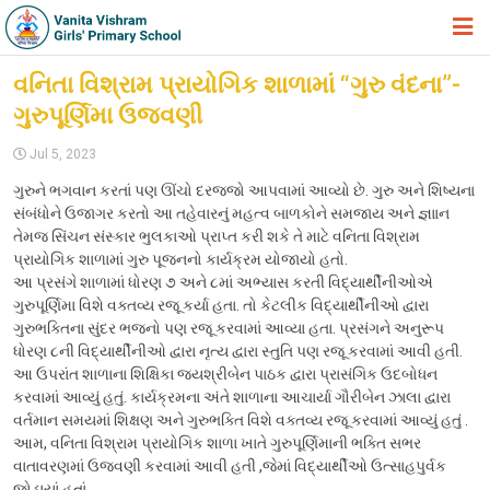
HOME
વનિતા વિશ્રામ પ્રાયોગિક શાળામાં “ગુરુ વંદના”-
ગુરુપૂર્ણિમા ઉજવણી
ABOUT TRUST
Jul 5, 2023
ABOUT US
ગુરુને ભગવાન કરતાં પણ ઊંચો દરજ્જો આપવામાં આવ્યો છે. ગુરુ અને શિષ્યના
ACADEMIC
સંબંધોને ઉજાગર કરતો આ તહેવારનું મહત્વ બાળકોને સમજાય અને જ્ઞાાન
તેમજ સિંચન સંસ્કાર ભુલકાઓ પ્રાપ્ત કરી શકે તે માટે વનિતા વિશ્રામ
STUDENT ZONE
પ્રાયોગિક શાળામાં ગુરુ પૂજનનો કાર્યક્રમ યોજાયો હતો.
આ પ્રસંગે શાળામાં ધોરણ ૭ અને ૮માં અભ્યાસ કરતી વિદ્યાર્થીનીઓએ
NEWS & EVENTS
ગુરુપૂર્ણિમા વિશે વક્તવ્ય રજૂ કર્યા હતા. તો કેટલીક વિદ્યાર્થીનીઓ દ્વારા
ગુરુભક્તિના સુંદર ભજનો પણ રજૂ કરવામાં આવ્યા હતા. પ્રસંગને અનુરૂપ
GALLERY
ધોરણ ૮ની વિદ્યાર્થીનીઓ દ્વારા નૃત્ય દ્વારા સ્તુતિ પણ રજૂ કરવામાં આવી હતી.
ADMISSION FORM
આ ઉપરાંત શાળાના શિક્ષિકા જયશ્રીબેન પાઠક દ્વારા પ્રાસંગિક ઉદબોધન
કરવામાં આવ્યું હતું. કાર્યક્રમના અંતે શાળાના આચાર્યા ગૌરીબેન ઝાલા દ્વારા
JOIN US
વર્તમાન સમયમાં શિક્ષણ અને ગુરુભક્તિ વિશે વક્તવ્ય રજૂ કરવામાં આવ્યું હતું .
આમ, વનિતા વિશ્રામ પ્રાયોગિક શાળા ખાતે ગુરુપૂર્ણિમાની ભક્તિ સભર
360º VIRTUAL TOUR
વાતાવરણમાં ઉજવણી કરવામાં આવી હતી ,જેમાં વિદ્યાર્થીઓ ઉત્સાહપુર્વક
જોડાયાં હતાં.