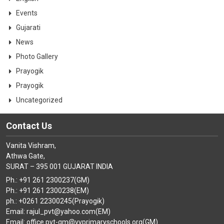
Events
Gujarati
News
Photo Gallery
Prayogik
Prayogik
Uncategorized
Contact Us
Vanita Vishram,
Athwa Gate,
SURAT – 395 001 GUJARAT INDIA
Ph.: +91 261 2300237(GM)
Ph.: +91 261 2300238(EM)
ph.: +0261 22300245(Prayogik)
Email: rajul_pvt@yahoo.com(EM)
Email: office.pvt-gm@vvprimaryschools.org(GM)