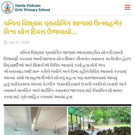
HOME
વનિતા વિશ્રામ પ્રાયોગિક શાળામાં ઉત્સાહભેર
વિશ્વ યોગ દિવસ ઉજવાયો….
ABOUT TRUST
Jun 27, 2025
ABOUT US
વનિતા વિશ્રામ પ્રાયોગિક શાળામાં આંતરરાષ્ટ્રીય યોગ દિવસની
ACADEMIC
ઉજવણી કરવામાં આવી.શાળાના યોગ શિક્ષક નીતાબેન વ્યાસના માર્ગદર્શન હેઠળ
વિદ્યાર્થીઓ અને શિક્ષકોએ વિવિધ આસનો કર્યા હતા.વોર્મ અપ
STUDENT ZONE
એક્સરસાઇઝથી શરૂ કરીને બેસીને અને ઉભા રહીને વિવિધ આસનો કરવામાં
આવ્યા. સાથે જ સહભાગીઓને યોગનું મહત્વ પણ સમજાવવામાં આવ્યું
NEWS & EVENTS
હતું.કાર્યક્રમના અંતમાં કેટલીક શ્વસનક્રિયાને લગતી તકનિકો બતાવી અને
તમામને માનસિક અને શારીરિક સ્વાસ્થ્ય જાળવવા માટે નિયમિત યોગાસન
GALLERY
કરવા માટે પ્રોત્સાહિત કરવામાં આવ્યા હતા.
ADMISSION FORM
JOIN US
360º VIRTUAL TOUR