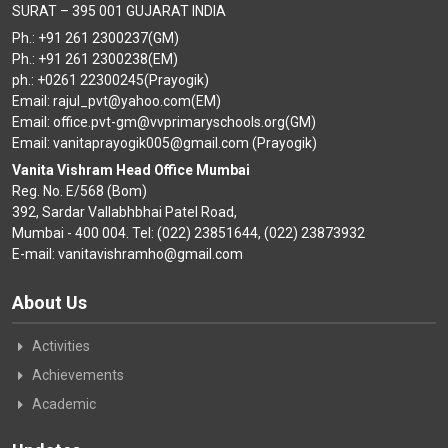
SURAT – 395 001 GUJARAT INDIA
Ph.: +91 261 2300237(GM)
Ph.: +91 261 2300238(EM)
ph.: +0261 22300245(Prayogik)
Email: rajul_pvt@yahoo.com(EM)
Email: office.pvt-gm@vvprimaryschools.org(GM)
Email: vanitaprayogik005@gmail.com (Prayogik)
Vanita Vishram Head Office Mumbai
Reg. No. E/568 (Bom)
392, Sardar Vallabhbhai Patel Road,
Mumbai - 400 004. Tel: (022) 23851644, (022) 23873932
E-mail: vanitavishramho@gmail.com
About Us
Activities
Achievements
Academic