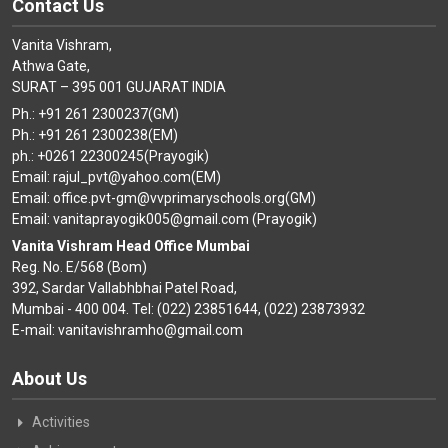
Contact Us
Vanita Vishram,
Athwa Gate,
SURAT – 395 001 GUJARAT INDIA
Ph.: +91 261 2300237(GM)
Ph.: +91 261 2300238(EM)
ph.: +0261 22300245(Prayogik)
Email: rajul_pvt@yahoo.com(EM)
Email: office.pvt-gm@vvprimaryschools.org(GM)
Email: vanitaprayogik005@gmail.com (Prayogik)
Vanita Vishram Head Office Mumbai
Reg. No. E/568 (Bom)
392, Sardar Vallabhbhai Patel Road,
Mumbai - 400 004. Tel: (022) 23851644, (022) 23873932
E-mail: vanitavishramho@gmail.com
About Us
Activities