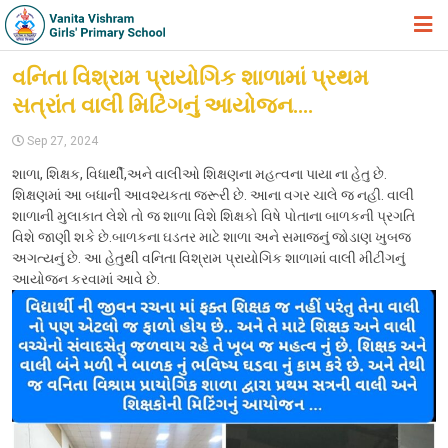
HOME
વનિતા વિશ્રામ પ્રાયોગિક શાળામાં પ્રથમ
સત્રાંત વાલી મિટિંગનું આયોજન….
ABOUT TRUST
Sep 27, 2024
ABOUT US
શાળા, શિક્ષક, વિધાર્થી,અને વાલીઓ શિક્ષણના મહત્વના પાયા ના હેતુ છે.
ACADEMIC
શિક્ષણમાં આ બધાની આવશ્યકતા જરૂરી છે. આના વગર ચાલે જ નહી. વાલી
શાળાની મુલાકાત લેશે તો જ શાળા વિશે શિક્ષકો વિષે પોતાના બાળકની પ્રગતિ
STUDENT ZONE
વિશે જાણી શકે છે.બાળકના ઘડતર માટે શાળા અને સમાજનું જોડાણ ખુબજ
અગત્યનું છે. આ હેતુથી વનિતા વિશ્રામ પ્રાયોગિક શાળામાં વાલી મીટીંગનું
NEWS & EVENTS
આયોજન કરવામાં આવે છે.
GALLERY
ADMISSION FORM
JOIN US
360º VIRTUAL TOUR