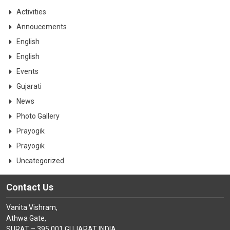
CONTACT
Activities
Annoucements
English
English
Events
Gujarati
News
Photo Gallery
Prayogik
Prayogik
Uncategorized
Contact Us
Vanita Vishram,
Athwa Gate,
SURAT – 395 001 GUJARAT INDIA