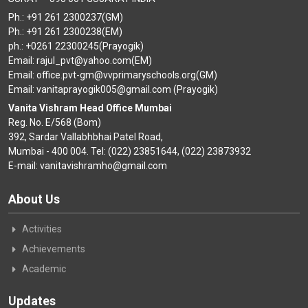
Ph.: +91 261 2300237(GM)
Ph.: +91 261 2300238(EM)
ph.: +0261 22300245(Prayogik)
Email: rajul_pvt@yahoo.com(EM)
Email: office.pvt-gm@vvprimaryschools.org(GM)
Email: vanitaprayogik005@gmail.com (Prayogik)
Vanita Vishram Head Office Mumbai
Reg. No. E/568 (Bom)
392, Sardar Vallabhbhai Patel Road,
Mumbai - 400 004. Tel: (022) 23851644, (022) 23873932
E-mail: vanitavishramho@gmail.com
About Us
Activities
Achievements
Academic
Updates