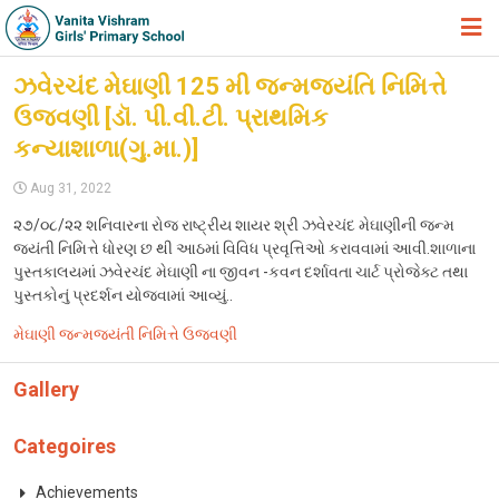
HOME
ઝવેરચંદ મેઘાણી 125 મી જન્મજયંતિ નિમિત્તે
ઉજવણી [ડૉ. પી.વી.ટી. પ્રાથમિક
ABOUT TRUST
કન્યાશાળા(ગુ.મા.)]
ABOUT US
Aug 31, 2022
ACADEMIC
૨૭/૦૮/૨૨ શનિવારના રોજ રાષ્ટ્રીય શાયર શ્રી ઝવેરચંદ મેઘાણીની જન્મ
જયંતી નિમિત્તે ધોરણ છ થી આઠમાં વિવિધ પ્રવૃત્તિઓ કરાવવામાં આવી.શાળાના
STUDENT ZONE
પુસ્તકાલયમાં ઝવેરચંદ મેઘાણી ના જીવન -કવન દર્શાવતા ચાર્ટ પ્રોજેક્ટ તથા
NEWS & EVENTS
પુસ્તકોનું પ્રદર્શન યોજવામાં આવ્યું..
મેઘાણી જન્મજયંતી નિમિત્તે ઉજવણી
GALLERY
ADMISSION FORM
Gallery
JOIN US
Categoires
360º VIRTUAL TOUR
Achievements