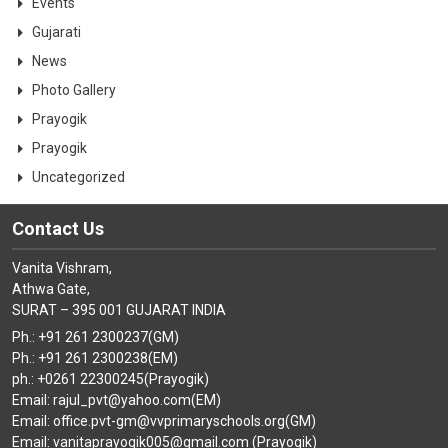
Events
Gujarati
News
Photo Gallery
Prayogik
Prayogik
Uncategorized
Contact Us
Vanita Vishram,
Athwa Gate,
SURAT – 395 001 GUJARAT INDIA
Ph.: +91 261 2300237(GM)
Ph.: +91 261 2300238(EM)
ph.: +0261 22300245(Prayogik)
Email: rajul_pvt@yahoo.com(EM)
Email: office.pvt-gm@vvprimaryschools.org(GM)
Email: vanitaprayogik005@gmail.com (Prayogik)