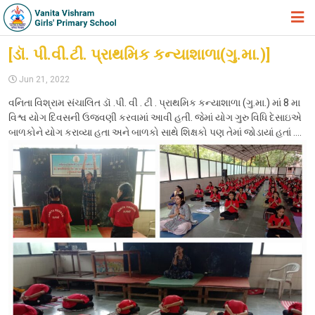
HOME
[ડૉ. પી.વી.ટી. પ્રાથમિક કન્યાશાળા(ગુ.મા.)]
ABOUT TRUST
Jun 21, 2022
વનિતા વિશ્રામ સંચાલિત ડૉ .પી. વી . ટી . પ્રાથમિક કન્યાશાળા (ગુ.મા.) માં 8 મા
ABOUT US
વિશ્વ યોગ દિવસની ઉજવણી કરવામાં આવી હતી. જેમાં યોગ ગુરુ વિધિ દેસાઇએ
ACADEMIC
બાળકોને યોગ કરાવ્યા હતા અને બાળકો સાથે શિક્ષકો પણ તેમાં જોડાયાં હતાં ….
STUDENT ZONE
NEWS & EVENTS
GALLERY
ADMISSION FORM
JOIN US
360º VIRTUAL TOUR